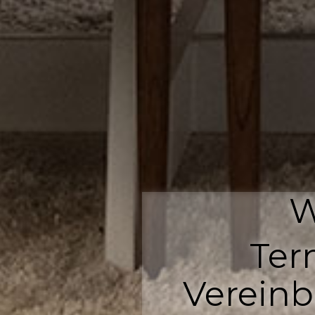
W
Ter
Vereinb