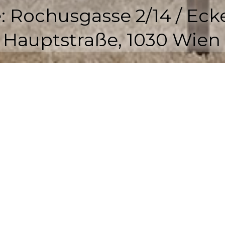
: Rochusgasse 2/14 / Eck
Hauptstraße, 1030 Wien