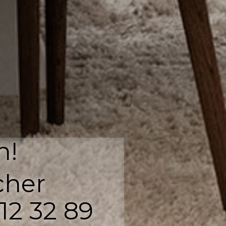
n!
cher
12 32 89